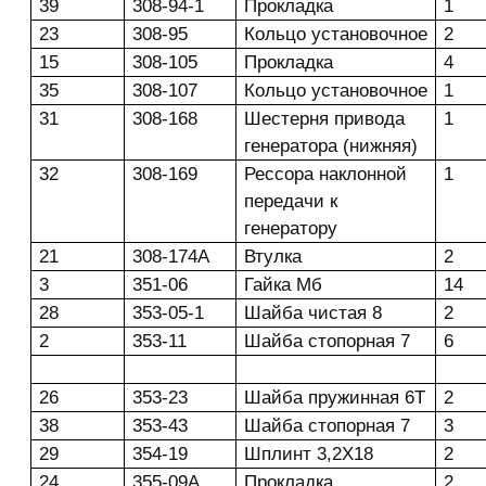
39
308-94-1
Прокладка
1
23
308-95
Кольцо установочное
2
15
308-105
Прокладка
4
35
308-107
Кольцо установочное
1
31
308-168
Шестерня привода
1
генератора (нижняя)
32
308-169
Рессора наклонной
1
передачи к
генератору
21
308-174А
Втулка
2
3
351-06
Гайка Мб
14
28
353-05-1
Шайба чистая 8
2
2
353-11
Шайба стопорная 7
6
26
353-23
Шайба пружинная 6Т
2
38
353-43
Шайба стопорная 7
3
29
354-19
Шплинт 3,2X18
2
24
355-09А
Прокладка
2