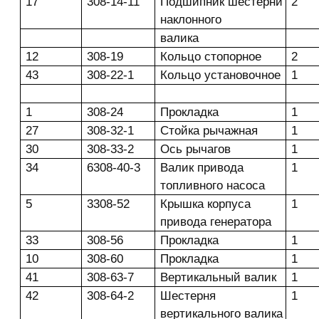
17
308-14-11
Подшипник шестерни
2
наклонного
валика
12
308-19
Кольцо стопорное
2
43
308-22-1
Кольцо установочное
1
1
308-24
Прокладка
1
27
308-32-1
Стойка рычажная
1
30
308-33-2
Ось рычагов
1
34
6308-40-3
Валик привода
1
топливного насоса
5
3308-52
Крышка корпуса
1
привода генератора
33
308-56
Прокладка
1
10
308-60
Прокладка
1
41
308-63-7
Вертикальный валик
1
42
308-64-2
Шестерня
1
вертикального валика