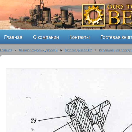
Главная
О компании
Контакты
Гостевая книг
Главная
»
Каталог судовых дизелей
»
Каталог дизеля B2
»
Вертикальная переда