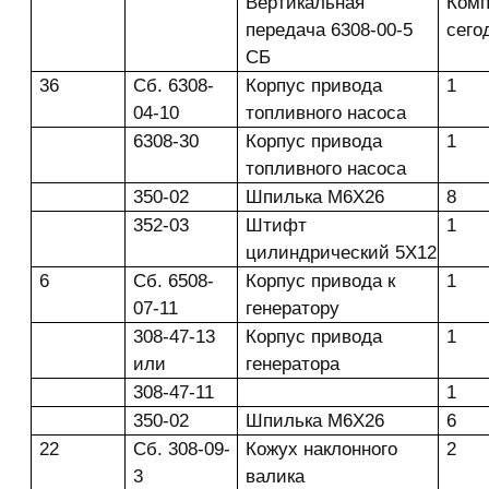
Вертикальная
Комп
передача 6308-00-5
сего
СБ
36
Сб. 6308-
Корпус привода
1
04-10
топливного насоса
6308-30
Корпус привода
1
топливного насоса
350-02
Шпилька М6Х26
8
352-03
Штифт
1
цилиндрический 5X12
6
Сб. 6508-
Корпус привода к
1
07-11
генератору
308-47-13
Корпус привода
1
или
генератора
308-47-11
1
350-02
Шпилька М6Х26
6
22
Сб. 308-09-
Кожух наклонного
2
3
валика