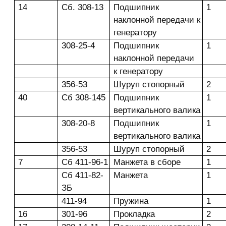
14
Сб. 308-13
Подшипник
1
наклонной передачи к
генератору
308-25-4
Подшипник
1
наклонной передачи
к генератору
356-53
Шуруп стопорный
2
40
Сб 308-145
Подшипник
1
вертикального валика
308-20-8
Подшипник
1
вертикального валика
356-53
Шуруп стопорный
2
7
Сб 411-96-1
Манжета в сборе
1
Сб 411-82-
Манжета
1
ЗБ
411-94
Пружина
1
16
301-96
Прокладка
2