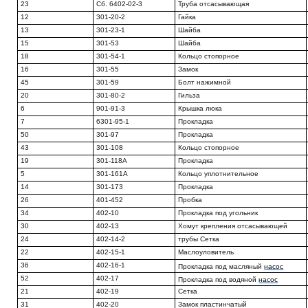
23
Сб. 6402-02-3
Труба отсасывающая
12
301-20-2
Гайка
13
301-23-1
Шайба
15
301-53
Шайба
18
301-54-1
Кольцо стопорное
16
301-55
Замок
45
301-59
Болт нажимной
20
301-80-2
Гильза
6
901-91-3
Крышка люка
7
6301-95-1
Прокладка
50
301-97
Прокладка
43
301-108
Кольцо стопорное
19
301-118А
Прокладка
5
301-161А
Кольцо уплотнительное
14
301-173
Прокладка
26
401-452
Пробка
34
402-10
Прокладка под угольник
30
402-13
Хомут крепления отсасывающей
24
402-14-2
трубы Сетка
22
402-15-1
Маслоуловитель
36
402-16-1
Прокладка под масляный
насос
52
402-17
Прокладка под водяной
насос
21
402-19
Сетка
31
402-20
Замок пластинчатый