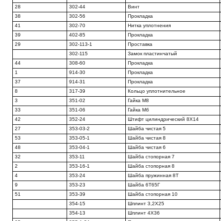
28
302-44
Винт
38
302-56
Прокладка
41
302-70
Нитка уплотнения
39
402-85
Прокладка
29
302-113-1
Проставка
302-115
Замок пластинчатый
44
308-60
Прокладка
1
914-30
Прокладка
37
914-31
Прокладка
8
317-39
Кольцо уплотнительное
3
351-02
Гайка М8
33
351-06
Гайка Мб
42
352-24
Штифт цилиндрический 8X14
27
353-03-2
Шайба чистая 5
53
353-05-1
Шайба чистая 8
48
353-04-1
Шайба чистая 6
32
353-11
Шайба стопорная 7
2
353-16-1
Шайба стопорная 8
4
353-24
Шайба пружинная 8Т
9
353-23
Шайба 6Т65Г
51
353-39
Шайба стопорная 10
354-15
Шплинт 3,2X25
354-13
Шплинт 4X36