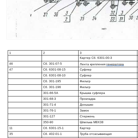
1
2
3
Картер Сб. 6301-00-3
46
Сб. 301-07-5
Лента крепления
генератора
47
Сб. 6301-08-15
Суфлер
Сб. 6301-08-10
Суфлер
Сб. 301-195
Фильтр
Сб. 301-196
Фильтр
301-66-5А
Крышка суфлера
301-68-3
Прокладка
301-71-4
Донышко
301-76-1
Замок
301-127
Стержень
350-90
Шпилька М8Х38
11
Сб. 6301-15-1
Картер
35
Сб. 402-01-1
Труба отсасывающая