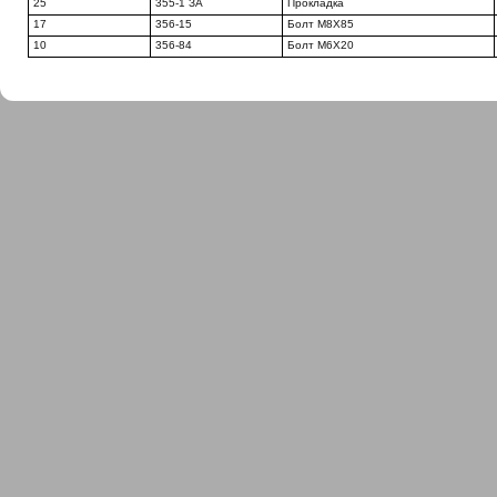
25
355-1 ЗА
Прокладка
17
356-15
Болт М8Х85
10
356-84
Болт М6Х20