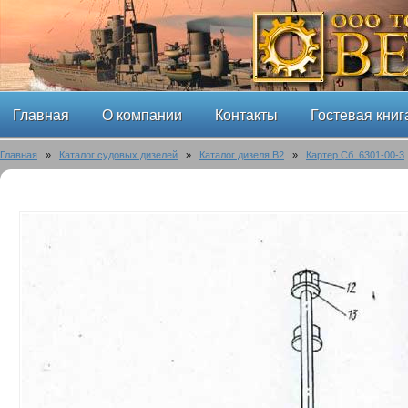
Главная
О компании
Контакты
Гостевая книг
Главная
»
Каталог судовых дизелей
»
Каталог дизеля B2
»
Картер Сб. 6301-00-3