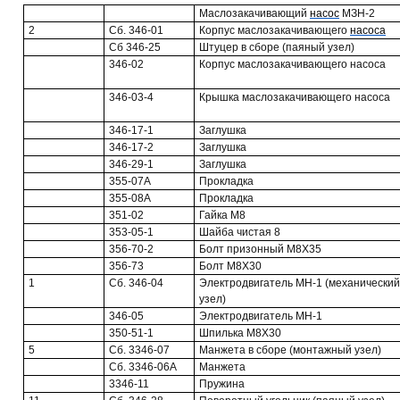
Маслозакачивающий
насос
МЗН-2
2
Сб. 346-01
Корпус маслозакачивающего
насоса
Сб 346-25
Штуцер в сборе (паяный узел)
346-02
Корпус маслозакачивающего насоса
346-03-4
Крышка маслозакачивающего насоса
346-17-1
Заглушка
346-17-2
Заглушка
346-29-1
Заглушка
355-07А
Прокладка
355-08А
Прокладка
351-02
Гайка М8
353-05-1
Шайба чистая 8
356-70-2
Болт призонный М8Х35
356-73
Болт М8Х30
1
Сб. 346-04
Электродвигатель МН-1 (механический
узел)
346-05
Электродвигатель МН-1
350-51-1
Шпилька М8Х30
5
Сб. 3346-07
Манжета в сборе (монтажный узел)
Сб. 3346-06А
Манжета
3346-11
Пружина