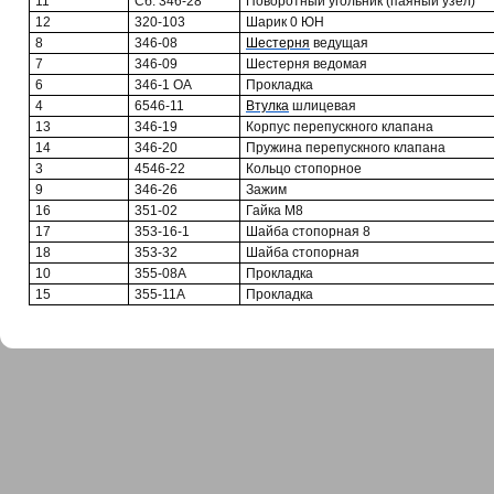
11
Сб. 346-28
Поворотный угольник (паяный узел)
12
320-103
Шарик 0 ЮН
8
346-08
Шестерня
ведущая
7
346-09
Шестерня ведомая
6
346-1 OA
Прокладка
4
6546-11
Втулка
шлицевая
13
346-19
Корпус перепускного клапана
14
346-20
Пружина перепускного клапана
3
4546-22
Кольцо стопорное
9
346-26
Зажим
16
351-02
Гайка М8
17
353-16-1
Шайба стопорная 8
18
353-32
Шайба стопорная
10
355-08А
Прокладка
15
355-11А
Прокладка