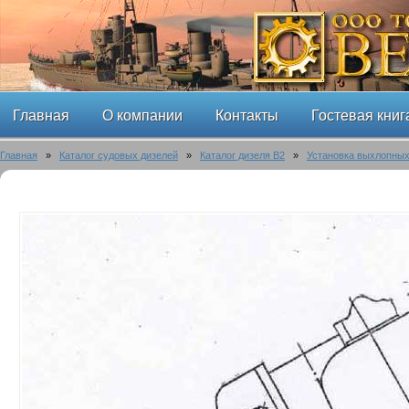
Главная
О компании
Контакты
Гостевая книг
Главная
»
Каталог судовых дизелей
»
Каталог дизеля B2
»
Установка выхлопных