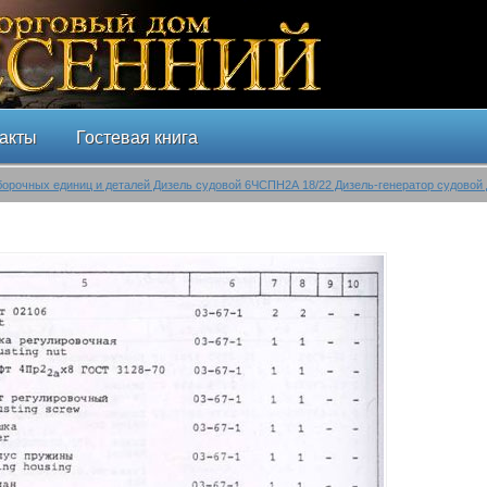
акты
Гостевая книга
борочных единиц и деталей Дизель судовой 6ЧСПН2А 18/22 Дизель-генератор судовой 