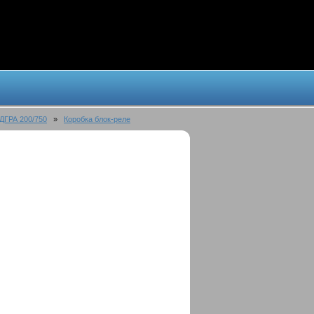
ДГРА 200/750
»
Коробка блок-реле