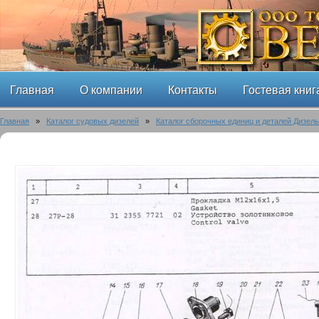
Главная
О компании
Контакты
Гостевая книг
Главная
»
Каталог судовых дизелей
»
Каталог сборочных единиц и деталей Дизел