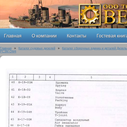
Главная
О компании
Контакты
Гостевая книг
Главная
»
Каталог судовых дизелей
»
Каталог сборочных единиц и деталей Дизел
РС3М.ОМ4