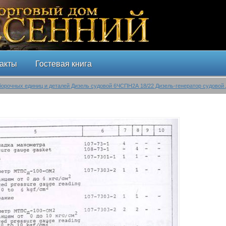
акты
Гостевая книга
борочных единиц и деталей Дизель судовой 6ЧСПН2А 18/22 Дизель-генератор судовой 