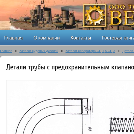
Главная
О компании
Контакты
Гостевая книг
Главная
»
Каталог судовых дизелей
»
Каталог сепаратора СЦ 1,5 СЦ 3
»
Детали
Детали трубы с предохранительным клапано