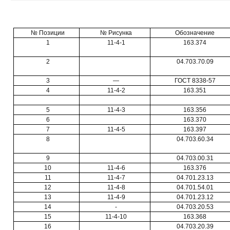
№ Позиции
№ Рисунка
Обозначение
1
11-4-1
163.374
2
04.703.70.09
3
—
ГОСТ 8338-57
4
11-4-2
163.351
5
11-4-3
163.356
6
163.370
7
11-4-5
163.397
8
04.703.60.34
9
04.703.00.31
10
11-4-6
163.376
11
11-4-7
04.701.23.13
12
11-4-8
04.701.54.01
13
11-4-9
04.701.23.12
14
-
04.703.20.53
15
11-4-10
163.368
16
04.703.20.39