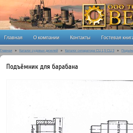
Главная
О компании
Контакты
Гостевая книг
Главная
»
Каталог судовых дизелей
»
Каталог сепаратора СЦ 1,5 СЦ 3
»
Подъём
Подъёмник для барабана