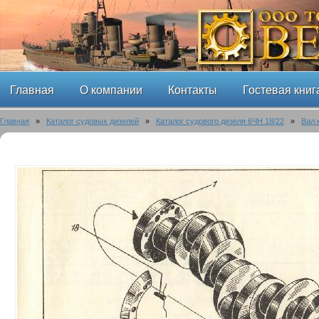
Главная
О компании
Контакты
Гостевая книг
Главная
»
Каталог судовых дизелей
»
Каталог судового дизеля 6ЧН 18/22
»
Вал 