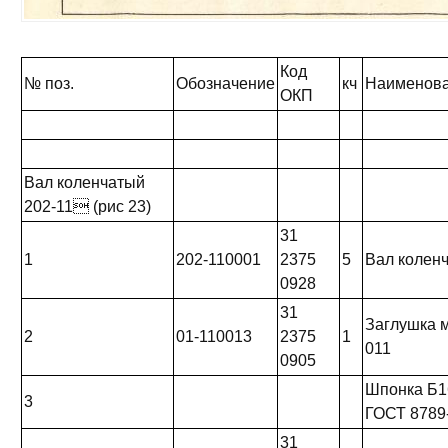
Код
№ поз.
Обозначение
кч
Наименов
ОКП
Вал коленчатый
202-11 (рис 23)
31
1
202-110001
2375
5
Вал колен
0928
31
Заглушка 
2
01-110013
2375
1
011
0905
Шпонка Б1
3
ГОСТ 8789
31