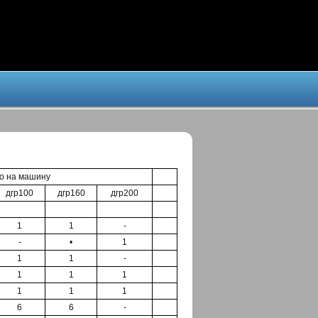
о на машину
дгр100
дгр160
дгр200
1
1
-
-
•
1
1
1
-
1
1
1
1
1
1
6
6
-