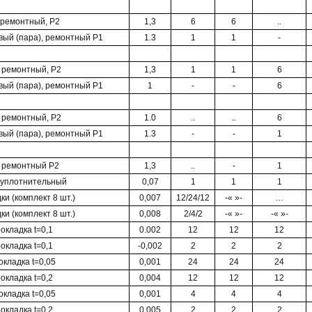
 ремонтный, Р2
1,3
6
6
..
ый (пара), ремонтный Р1
1.3
1
1
-
- ремонтный, Р2
1,3
1
1
6
ый (пара), ремонтный Р1
1
-
-
6
- ремонтный, Р2
1.0
..
..
6
ый (пара), ремонтный Р1
1.3
-
-
1
- ремонтный Р2
1,3
..
-
1
уплотнительный
0,07
1
1
1
ки (комплект 8 шт.)
0,007
12/24/12
-« »-
…
ки (комплект 8 шт.)
0,008
2/4/2
-« »-
-« »-
окладка t=0,1
0.002
12
12
12
окладка t=0,1
-0,002
2
2
2
кладка t=0,05
0,001
24
24
24
окладка t=0,2
0,004
12
12
12
кладка t=0,05
0,001
4
4
4
окладка t=0,2
0,005
2
2
2