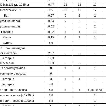
24х2х135 (до 1985 г.)
0,47
12
12
12
ька М24х2х182
0,5
12
12
12
Болт
0,57
2
2
2
укольцо (пара)
0,64
2
2
..
укольцо (пара)
0,62
..
..
2
Пружина
0,02
1
1
1
Сетка
0,15
1
1
1
Бугель
5,6
03. Блок цилиндров.
лок шестерён
21,7
..
..
..
Шестерня
19,3
Шестерня.
19,3
..
..
..
ня промежуточная
8
1
1
1
топливного насоса
6
Шестерня
3
1
1
1
Шестерня
4,8
 прив. топл. насоса
5,8
1
1
1(до 1990)
 топл. насоса (с 1990 г.)
6,8
1
 топл. насоса (с 1990 г.)
6,8
1