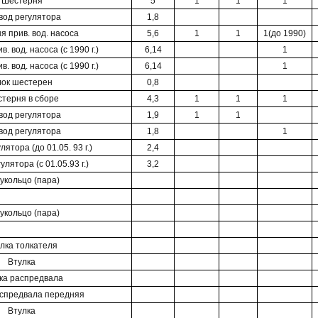
Шестерня
5
1
1
1
вод регулятора
1,8
 прив. вод. насоса
5,6
1
1
1(до 1990)
. вод. насоса (с 1990 г.)
6,14
1
. вод. насоса (с 1990 г.)
6,14
1
лок шестерен
0,8
терня в сборе
4,3
1
1
1
вод регулятора
1,9
1
1
вод регулятора
1,8
1
ятора (до 01.05. 93 г.)
2,4
лятора (с 01.05.93 г.)
3,2
укольцо (пара)
укольцо (пара)
лка толкателя
Втулка
ка распредвала
аспредвала передняя
Втулка