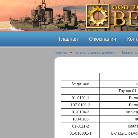
Главная
О компании
Конт
Главная
»
Каталог судовых дизелей
»
Каталог с
№ детали
н
Группа 01
01-0101-1
Рама
107-0101-2
Рама
01-0104-3
Фильтр 
103-0106
Ф
01-0111-2
Клап
01-010001-1
Вкладыш рамов