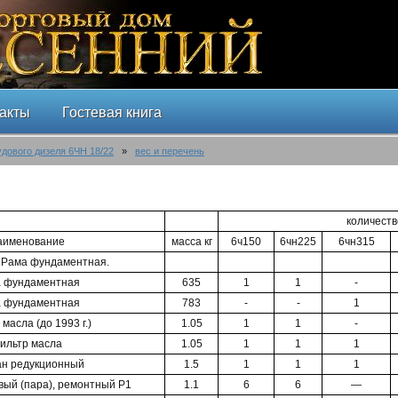
акты
Гостевая книга
удового дизеля 6ЧН 18/22
»
вес и перечень
количеств
аименование
масса кг
6ч150
6чн225
6чн315
. Рама фундаментная.
 фундаментная
635
1
1
-
 фундаментная
783
-
-
1
масла (до 1993 г.)
1.05
1
1
-
ильтр масла
1.05
1
1
1
ан редукционный
1.5
1
1
1
ый (пара), ремонтный Р1
1.1
6
6
—