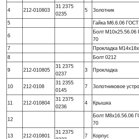
31 2375
4
212-010803
5
Золотник
0235
5
Гайка М6.6.06 ГОСТ
Болт М10х25.56.06 
б
70
7
Прокладка М14х18х
8
Болт 0212
31 2375
9
212-010805
3
Прокладка
0237
31 2355
10
212-0108
7
Золотниковое устр
0145
31 2375
11
212-010804
4
Крышка
0236
Болт М8х16.56.06 Г
12
70
31 2375
13
212-010801
7
Корпус