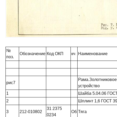
№
Обозначение
Код ОКП
кч
Наименование
поз.
Рама.Золотниковое
рис7
устройство
1
Шайба 5.04.06 ГОС
2
Шплинт 1,6 ГОСТ 3
31 2375
3
212-010802
Об
Тяга
0234