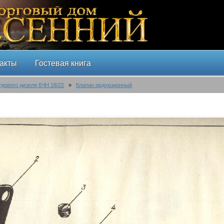
акты
Гостевая книга
удового дизеля 6ЧН 18/22
»
Клапан редукционный