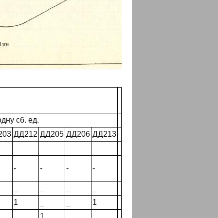
дну сб. ед.
203
ДД212
ДД205
ДД206
ДД213
-
-
-
-
_
_
_
_
1
_
_
1
_
1
_
_