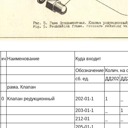
кч
Наименование
Куда входит
Обозначение
Колич. на о
сб. ед.
ДД202
ДД
рама. Клапан
0
Клапан редукционный
202-01-1
1
_
203-01-1
_
1
212-01
_
_
205-01-1
_
_