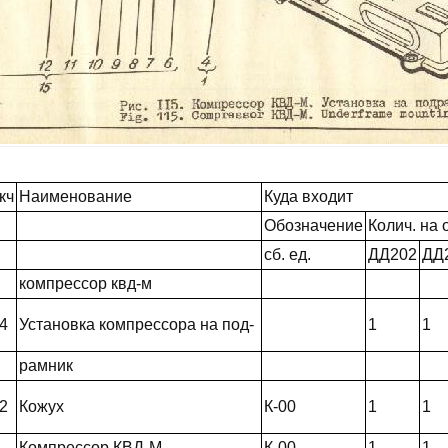
кч
Наименование
Куда входит
Обозначение
Колич. на о
сб. ед.
ДД202
ДД
компрессор квд-м
4
Установка компрессора на под-
1
1
рамник
2
Кожух
К-00
1
1
Компрессор КВД-М
К-00
1
1