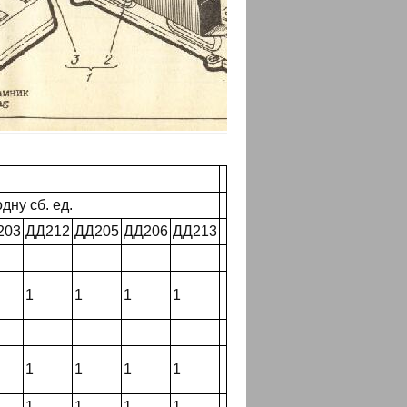
дну сб. ед.
203
ДД212
ДД205
ДД206
ДД213
1
1
1
1
1
1
1
1
1
1
1
1