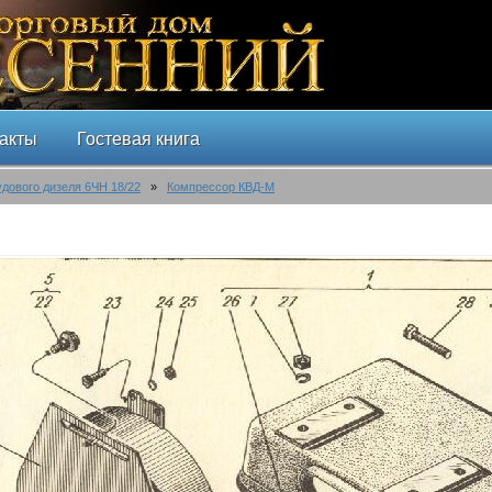
акты
Гостевая книга
удового дизеля 6ЧН 18/22
»
Компрессор КВД-М