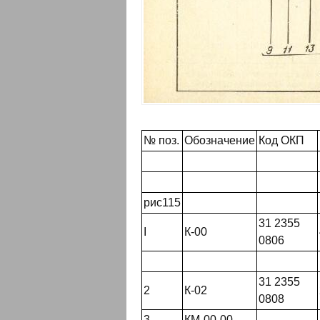
№ поз.
Обозначение
Код ОКП
рис115
31 2355
I
К-00
0806
31 2355
2
К-02
0808
3
КМ-00-00