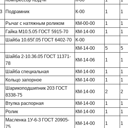
3
Подрамник
К-00
1
1
Рычаг с натяжным роликом
КМ-00-00
1
1
Гайка М10.5.05 ГОСТ 5915-70
КМ-14-00
1
1
Шайба 10.65Г.05 ГОСТ 6402-70
К-00
КМ-14-00
5
5
Шайба 2-10.36.05 ГОСТ 11371-
КМ-14-06
1
1
78
Шайба специальная
КМ-14-00
1
1
Кольцо запорное
КМ-14-00
1
1
Шарикоподшипник 203 ГОСТ
КМ-14-00
2
2
8338-75
Втулка распорная
КМ-14-00
1
1
Ролик
КМ-14-00
1
1
Масленка 1У-6-3 ГОСТ 20905-
КМ-14-00
1
1
75