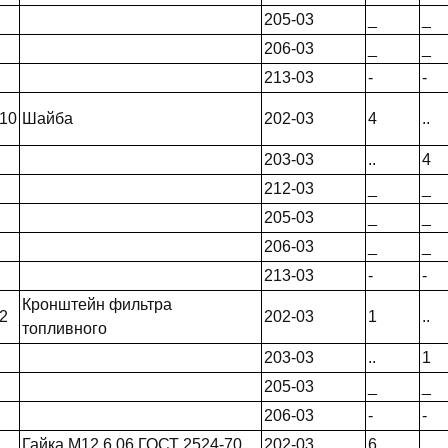
205-03
_
_
206-03
_
_
213-03
-
-
10
Шайба
202-03
4
..
203-03
..
4
212-03
_
_
205-03
_
_
206-03
_
_
213-03
-
-
Кронштейн фильтра
2
202-03
1
..
топливного
203-03
..
1
205-03
_
_
206-03
-
-
Гайка М12.6.06 ГОСТ 2524-70
202-03
6
_