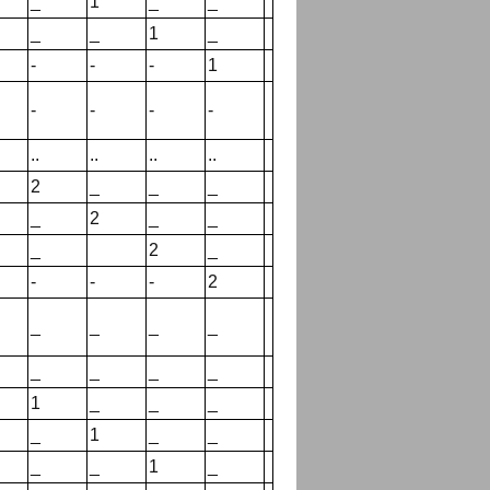
_
1
_
_
_
_
1
_
-
-
-
1
-
-
-
-
..
..
..
..
2
_
_
_
_
2
_
_
_
2
_
-
-
-
2
_
_
_
_
_
_
_
_
1
_
_
_
_
1
_
_
_
_
1
_