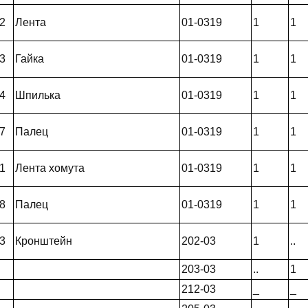
2
Лента
01-0319
1
1
3
Гайка
01-0319
1
1
4
Шпилька
01-0319
1
1
7
Палец
01-0319
1
1
1
Лента хомута
01-0319
1
1
8
Палец
01-0319
1
1
3
Кронштейн
202-03
1
..
203-03
..
1
212-03
_
_