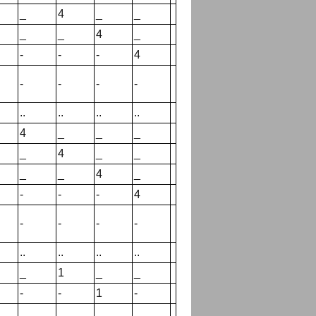
_
4
_
_
_
_
4
_
-
-
-
4
-
-
-
-
..
..
..
..
4
_
_
_
_
4
_
_
_
_
4
_
-
-
-
4
-
-
-
-
..
..
..
..
_
1
_
_
-
-
1
-
_
_
_
_