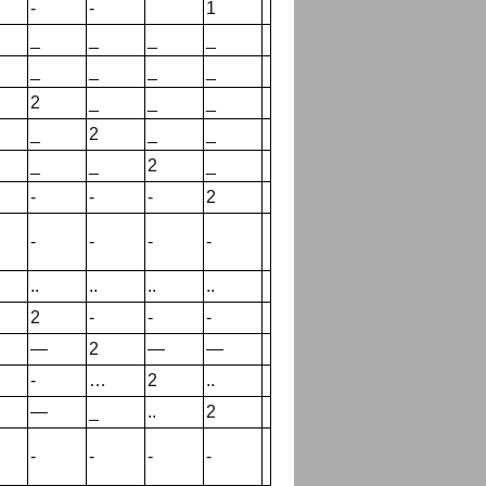
-
-
1
_
_
_
_
_
_
_
_
2
_
_
_
_
2
_
_
_
_
2
_
-
-
-
2
-
-
-
-
..
..
..
..
2
-
-
-
—
2
—
—
-
…
2
..
—
_
..
2
-
-
-
-