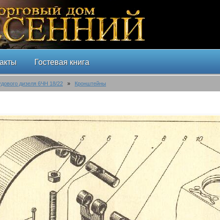
акты
Гостевая книга
удового дизеля 6ЧН 18/22
»
Кронштейны