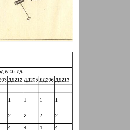
дну сб. ед.
203
ДД212
ДД205
ДД206
ДД213
1
1
1
1
2
2
2
2
4
4
4
4