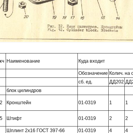
кч
Наименование
Куда входит
Обозначение
Колич. на о
сб. ед.
ДД202
ДД
блок цилиндров
2
Кронштейн
01-0319
1
1
5
Штифт
01-0319
2
2
Шплинт 2x16 ГОСТ 397-66
01-0319
4
4