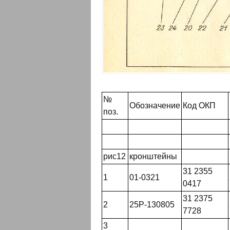
№
Обозначение
Код ОКП
поз.
рис12
кронштейны
31 2355
1
01-0321
0417
31 2375
2
25Р-130805
7728
3