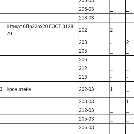
205-03
_
_
206-03
_
_
213-03
-
-
Штифт 6Пр22ах20 ГОСТ 3128-
202
2
70
203
..
2
205
_
_
206
_
_
212
_
_
213
-
-
3
Кронштейн
202-03
1
_
203-03
_
1
212-03
_
_
205-03
_
_
206-03
_
_