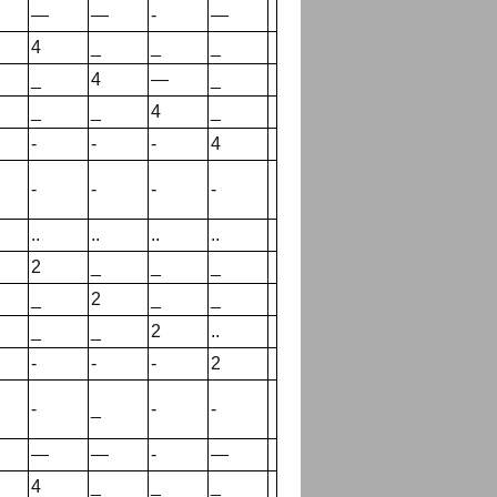
—
—
-
—
4
_
_
_
_
4
—
_
_
_
4
_
-
-
-
4
-
-
-
-
..
..
..
..
2
_
_
_
_
2
_
_
_
_
2
..
-
-
-
2
-
_
-
-
—
—
-
—
4
_
_
_