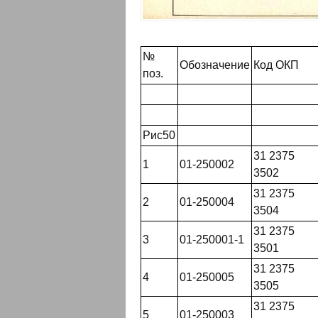
№
Обозначение
Код ОКП
поз.
Рис50
31 2375
1
01-250002
3502
31 2375
2
01-250004
3504
31 2375
3
01-250001-1
3501
31 2375
4
01-250005
3505
31 2375
5
01-250003