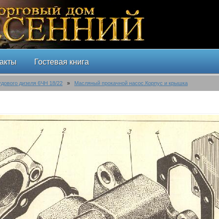
акты
Гостевая книга
удового дизеля 6ЧН 18/22
»
Масляный прокачной насос.Корпус и крышка