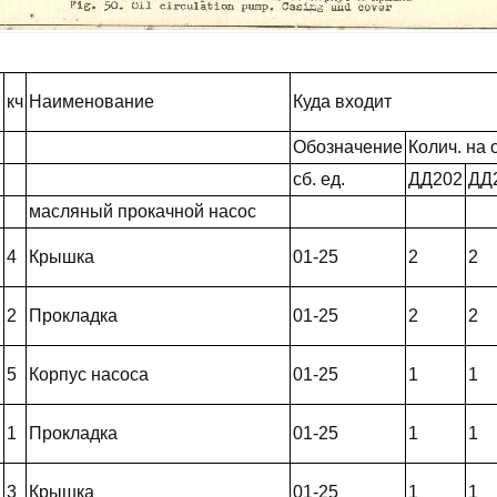
кч
Наименование
Куда входит
Обозначение
Колич. на о
сб. ед.
ДД202
ДД
масляный прокачной насос
4
Крышка
01-25
2
2
2
Прокладка
01-25
2
2
5
Корпус насоса
01-25
1
1
1
Прокладка
01-25
1
1
3
Крышка
01-25
1
1