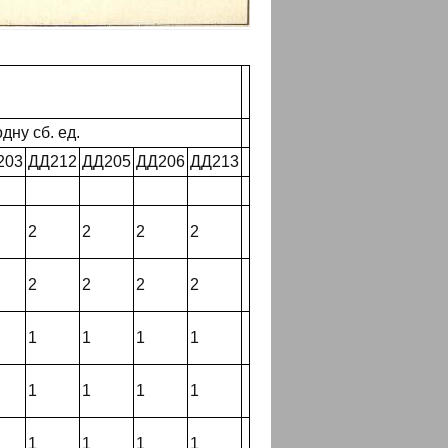
дну сб. ед.
203
ДД212
ДД205
ДД206
ДД213
2
2
2
2
2
2
2
2
1
1
1
1
1
1
1
1
1
1
1
1