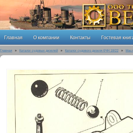
Главная
О компании
Контакты
Гостевая книг
Главная
»
Каталог судовых дизелей
»
Каталог судового дизеля 6ЧН 18/22
»
Масл