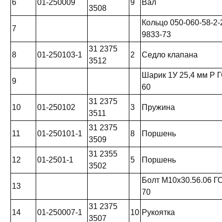
6
01-250009
9
Вал
3508
Кольцо 050-060-58-2
7
9833-73
31 2375
8
01-250103-1
2
Седло клапана
3512
Шарик 1У 25,4 мм Р 
9
60
31 2375
10
01-250102
3
Пружина
3511
31 2375
11
01-250101-1
8
Поршень
3509
31 2355
12
01-2501-1
5
Поршень
3502
Болт М10х30.56.06 Г
13
70
31 2375
14
01-250007-1
10
Рукоятка
3507