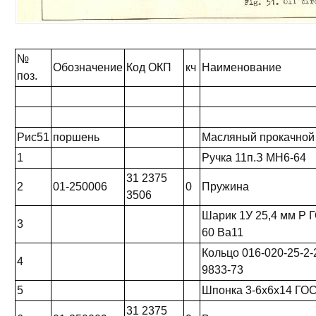
№
Обозначение
Код ОКП
кч
Наименование
поз.
Рис51
поршень
Масляный прокачной
1
Ручка 11п.З МН6-64
31 2375
2
01-250006
0
Пружина
3506
Шарик 1У 25,4 мм Р 
3
60 Ва11
Кольцо 016-020-25-2
4
9833-73
5
Шпонка 3-6x6x14 ГОС
31 2375