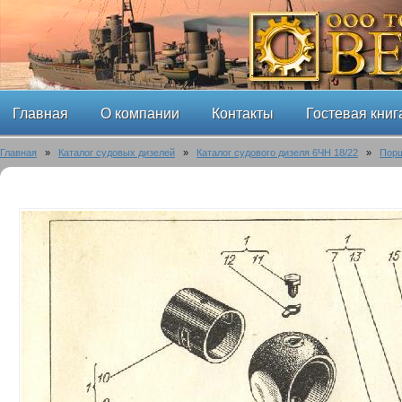
Главная
О компании
Контакты
Гостевая книг
Главная
»
Каталог судовых дизелей
»
Каталог судового дизеля 6ЧН 18/22
»
Порш