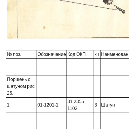
№ поз.
Обозначение
Код ОКП
кч
Наименован
Поршень с
шатуном рис
25.
31 2355
1
01-1201-1
3
Шатун
1102