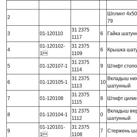
Шплинт 4x50
2
79
31 2375
3
01-120110
6
Гайка шатун
1117
01-120102-
31 2375
4
6
Крышка шат
1
1109
31 2375
5
01-120107-1
9
Штифт стоп
1114
31 2375
Вкладыш ни
6
01-120105-1
10
1113
шатунный
31 2375
7
01-120108
8
Штифт цили
1115
31 2375
Вкладыш ве
8
01-120104-1
0
1112
шатунный
01-120101-
31 2375
9
7
Стержень ш
1
1108