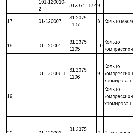
101-120010-
3123751122
9
2
31 2375
17
01-120007
8
Кольцо мас
1107
31 2375
Кольцо
18
01-120005
10
1105
компрессио
Кольцо
31 2375
01-120006-1
9
компрессио
1106
хромирован
Кольцо
19
компрессио
хромирован
31 2375
20
01-120002
2
Палец порш