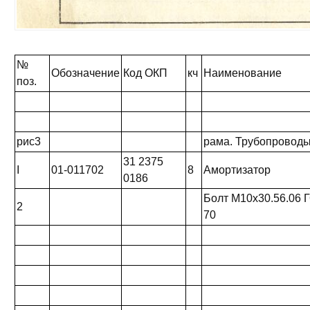
№
Обозначение
Код ОКП
кч
Наименование
поз.
рис3
рама. Трубопровод
31 2375
I
01-011702
8
Амортизатор
0186
Болт М10х30.56.06 
2
70