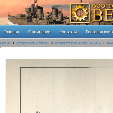
Главная
О компании
Контакты
Гостевая книг
Главная
»
Каталог судовых дизелей
»
Каталог судового дизеля 6ЧН 18/22
»
Труб