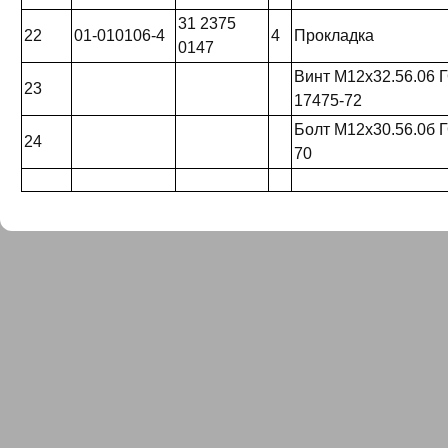
31 2375
22
01-010106-4
4
Прокладка
0147
Винт М12х32.56.06 
23
17475-72
Болт М12х30.56.0б 
24
70