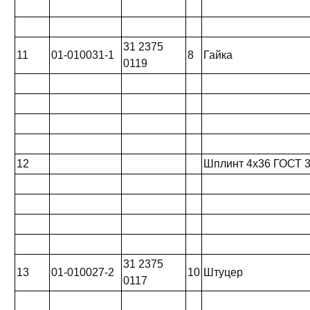
31 2375
11
01-010031-1
8
Гайка
0119
12
Шплинт 4x36 ГОСТ 3
31 2375
13
01-010027-2
10
Штуцер
0117