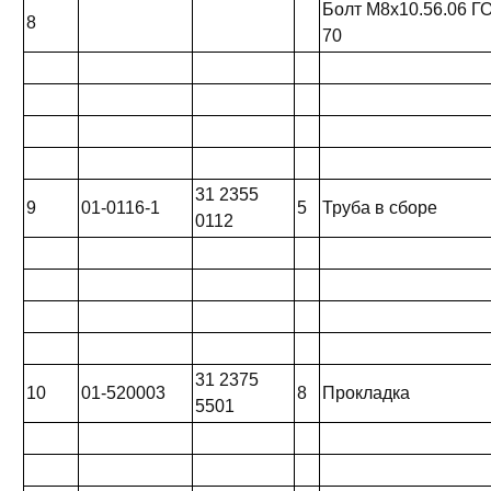
Болт М8х10.56.06 Г
8
70
31 2355
9
01-0116-1
5
Труба в сборе
0112
31 2375
10
01-520003
8
Прокладка
5501