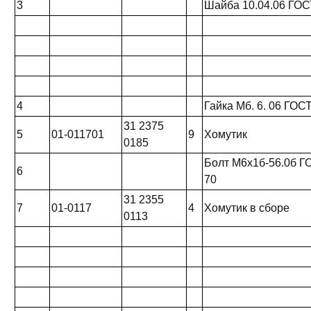
3
Шайба 10.04.06 ГОС
4
Гайка Мб. 6. 06 ГОС
31 2375
5
01-011701
9
Хомутик
0185
Болт М6х1б-56.0б Г
6
70
31 2355
7
01-0117
4
Хомутик в сборе
0113