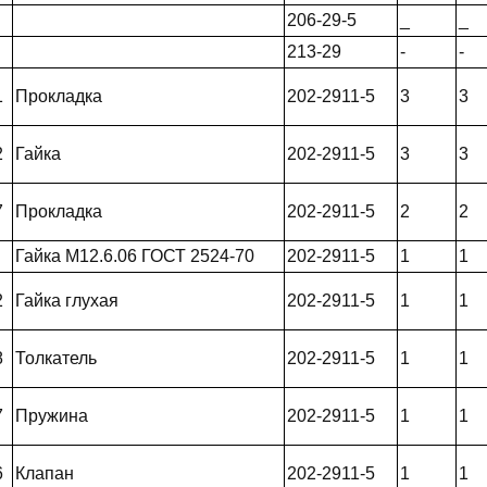
206-29-5
_
_
213-29
-
-
1
Прокладка
202-2911-5
3
3
2
Гайка
202-2911-5
3
3
7
Прокладка
202-2911-5
2
2
Гайка М12.6.06 ГОСТ 2524-70
202-2911-5
1
1
2
Гайка глухая
202-2911-5
1
1
8
Толкатель
202-2911-5
1
1
7
Пружина
202-2911-5
1
1
6
Клапан
202-2911-5
1
1