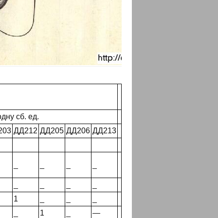
дну сб. ед.
203
ДД212
ДД205
ДД206
ДД213
_
_
_
_
_
_
_
_
1
_
_
_
_
1
_
—