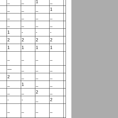
_
_
1
_
_
_
_
1
_
_
_
_
_
_
_
_
1
-
-
-
2
2
2
2
1
1
1
1
_
_
_
_
—
_
_
_
2
_
_
_
_
1
_
_
_
_
2
_
-
-
_
2
_
_
_
_