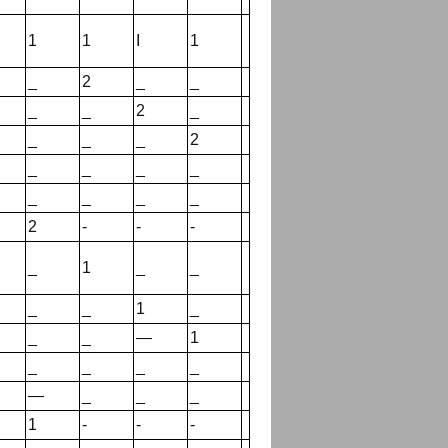
1
1
I
1
_
2
_
_
_
_
2
_
_
_
_
2
_
_
_
_
_
_
_
_
2
-
-
-
_
1
_
_
_
_
1
_
_
_
—
1
_
_
_
_
—
_
_
_
1
-
-
-