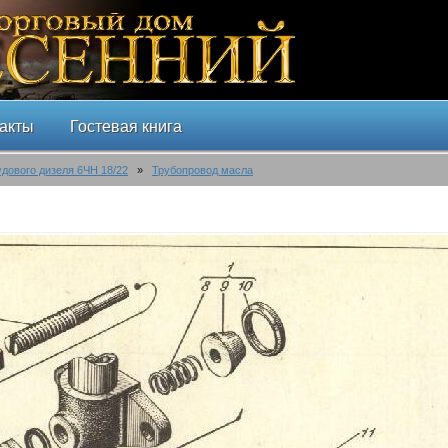
акты
Гостевая книга
удового дизеля 6ЧН 18/22
»
Трубопровод масла