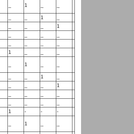
_
1
_
_
_
_
1
_
_
_
_
1
_
_
_
_
_
_
_
_
1
_
_
_
_
1
_
_
_
_
1
_
_
_
_
1
_
_
_
_
_
_
_
_
1
-
-
-
_
1
_
_