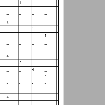
_
1
_
_
_
_
_
_
1
_
_
_
_
—
1
_
-
-
-
1
_
_
_
_
_
_
_
_
4
_
_
_
_
2
_
_
_
_
4
_
-
-
-
4
-
-
-
-
_
_
_
_
4
_
_
_
_
_
_
_