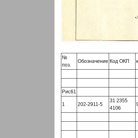
№
Обозначение
Код ОКП
поз.
Рис61
31 2355
1
202-2911-5
4106