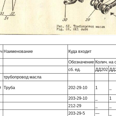
кч
Наименование
Куда входит
Обозначение
Колич. на о
сб. ед.
ДД202
ДД
трубопровод масла
9
Труба
202-29-10
1
_
203-29-10
_
1
212-29
_
_
203-29-5
—
_