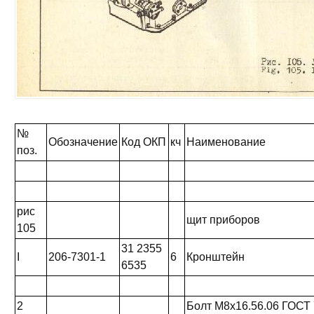
№
Обозначение
Код ОКП
кч
Наименование
поз.
рис
щит приборов
105
31 2355
I
206-7301-1
6
Кронштейн
6535
2
Болт М8х16.56.06 ГОСТ