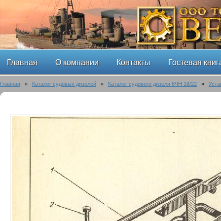
Главная
О компании
Контакты
Гостевая книг
Главная
»
Каталог судовых дизелей
»
Каталог судового дизеля 6ЧН 18/22
»
Уста