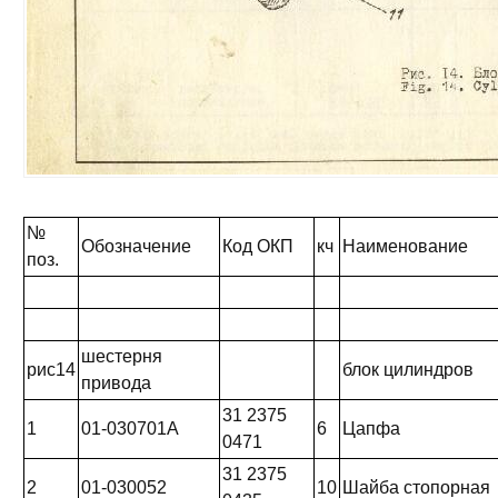
№
Обозначение
Код ОКП
кч
Наименование
поз.
шестерня
рис14
блок цилиндров
привода
31 2375
1
01-030701А
6
Цапфа
0471
31 2375
2
01-030052
10
Шайба стопорная