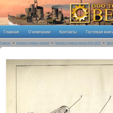
Главная
О компании
Контакты
Гостевая книг
Главная
»
Каталог судовых дизелей
»
Каталог судового дизеля 6ЧН 18/22
»
Шест