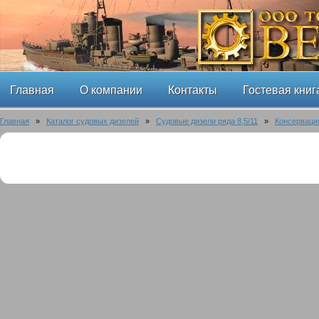
Главная
О компании
Контакты
Гостевая книг
Главная
»
Каталог судовых дизелей
»
Судовые дизели ряда 8,5/11
»
Консерваци