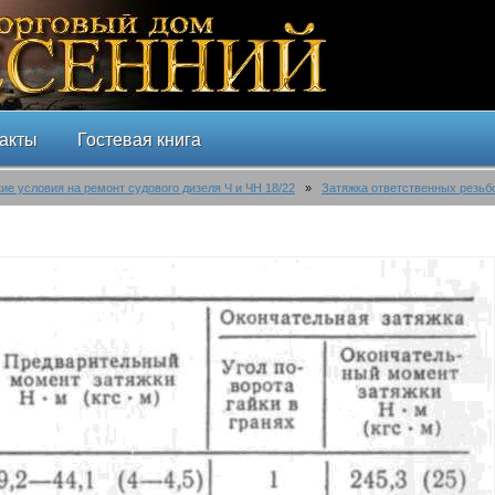
акты
Гостевая книга
ие условия на ремонт судового дизеля Ч и ЧН 18/22
»
Затяжка ответственных резьб