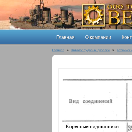
Главная
О компании
Конт
Главная
»
Каталог судовых дизелей
»
Техническ