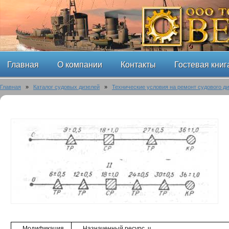
Главная
О компании
Контакты
Гостевая книг
Главная
»
Каталог судовых дизелей
»
Технические условия на ремонт судового ди
Модификация
Назначенный ресурс, ч