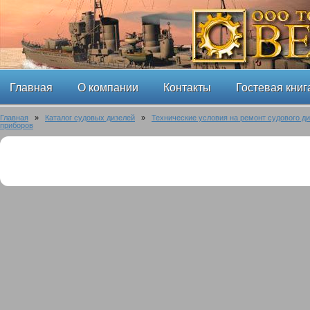
Главная
О компании
Контакты
Гостевая книг
Главная
»
Каталог судовых дизелей
»
Технические условия на ремонт судового ди
приборов