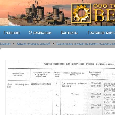
Главная
О компании
Контакты
Гостевая книг
Главная
»
Каталог судовых дизелей
»
Технические условия на ремонт судового ди