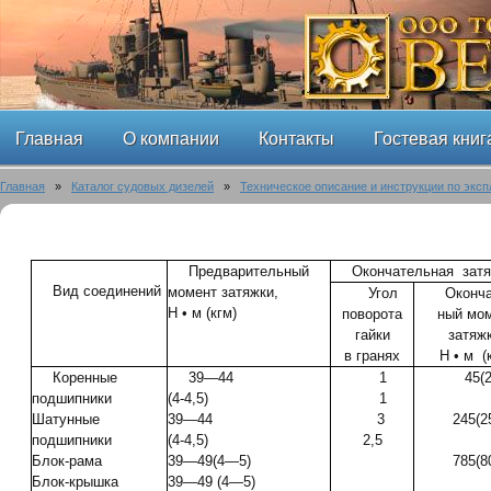
Главная
О компании
Контакты
Гостевая книг
Главная
»
Каталог судовых дизелей
»
Техническое описание и инструкции по эксп
Предварительный
Окончательная зат
Вид соединений
момент затяжки,
Угол
Оконча
Н • м (кгм)
поворота
ный мо
гайки
затяжк
в гранях
Н • м (
Коренные
39—44
1
45(
подшипники
(4-4,5)
1
Шатунные
39—44
3
245(2
подшипники
(4-4,5)
2,5
Блок-рама
39—49(4—5)
785(8
Блок-крышка
39—49 (4—5)