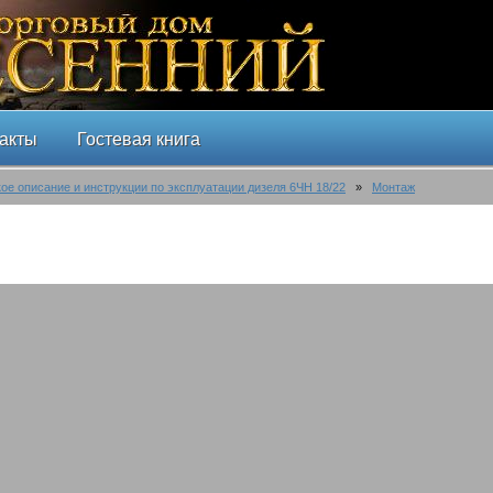
акты
Гостевая книга
ое описание и инструкции по эксплуатации дизеля 6ЧН 18/22
»
Монтаж