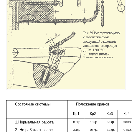
Состояние системы
Положение кранов
Kp1
Кр2
КрЗ
Кр4
1.Нормальная работа
откр.
закр.
закр.
закр.
2. Не работает насос
закр.
откр.
закр.
откр.