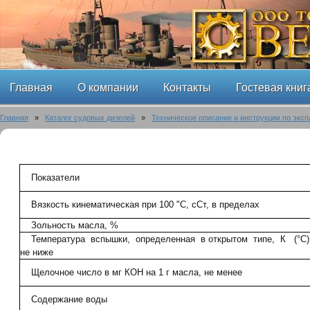
Главная
О компании
Контакты
Гостевая книг
Главная
»
Каталог судовых дизелей
»
Техническое описание и инструкции по эксп
Показатели
Вязкость кинематическая при 100 "С, сСт, в пределах
Зольность масла, %
Температура вспышки, определенная в открытом типе, К (°С)
не ниже
Щелочное число в мг КОН на 1 г масла, не менее
Содержание воды