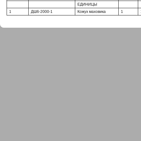
ЕДИНИЦЫ
1
ДШ6-2000-1
Кожух маховика
1