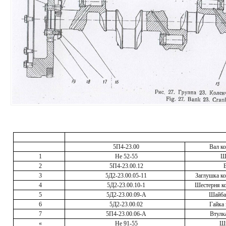
5П4-23.00
Вал к
1
Не 52-55
Ш
2
5П4-23.00.12
3
5Д2-23.00.05-11
Заглушка ко
4
5Д2-23.00.10-1
Шестерня ко
5
5Д2-23.00.09-А
Шайба
6
5Д2-23.00.02
Гайка
7
5П4-23.00.06-А
Втулк
«
Не 91-55
Ш