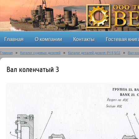
Главная
О компании
Контакты
Гостевая книг
Главная
»
Каталог судовых дизелей
»
Каталог деталей дизеля 4Ч 8,5/11
»
Вал ко
Вал коленчатый 3