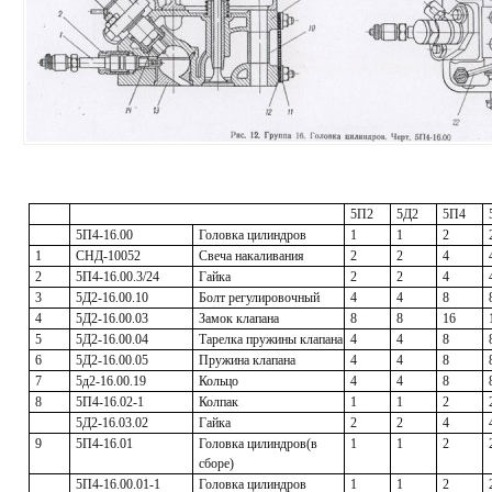
5П2
5Д2
5П4
5П4-16.00
Головка цилиндров
1
1
2
1
СНД-10052
Свеча накаливания
2
2
4
2
5П4-16.00.3/24
Гайка
2
2
4
3
5Д2-16.00.10
Болт регулировочный
4
4
8
4
5Д2-16.00.03
Замок клапана
8
8
16
5
5Д2-16.00.04
Тарелка пружины клапана
4
4
8
6
5Д2-16.00.05
Пружина клапана
4
4
8
7
5д2-16.00.19
Кольцо
4
4
8
8
5П4-16.02-1
Колпак
1
1
2
5Д2-16.03.02
Гайка
2
2
4
9
5П4-16.01
Головка цилиндров(в
1
1
2
сборе)
5П4-16.00.01-1
Головка цилиндров
1
1
2