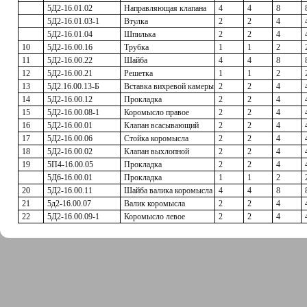
5Д2-16.01.02
Направляющая клапана
4
4
8
5Д2-16.01.03-1
Втулка
2
2
4
5Д2-16.01.04
Шпилька
2
2
4
10
5Д2-16.00.16
Трубка
1
1
2
11
5Д2-16.00.22
Шайба
4
4
8
12
5Д2-16.00.21
Решетка
1
1
2
13
5Д2.16.00.13-Б
Вставка вихревой камеры
2
2
4
14
5Д2-16.00.12
Прокладка
2
2
4
15
5Д2-16.00.08-1
Коромысло правое
2
2
4
16
5Д2-16.00.01
Клапан всасывающий
2
2
4
17
5Д2-16.00.06
Стойка коромысла
2
2
4
18
5Д2-16.00.02
Клапан выхлопной
2
2
4
19
5П4-16.00.05
Прокладка
2
2
4
5Д6-16.00.01
Прокладка
1
1
2
20
5Д2-16.00.11
Шайба валика коромысла
4
4
8
21
5д2-16.00.07
Валик коромысла
2
2
4
22
5Д2-16.00.09-1
Коромысло левое
2
2
4