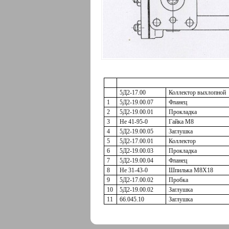
5Д2-17.00
Коллектор выхлопной
1
5Д2-19.00.07
Фланец
2
5Д2-19.00.01
Прокладка
3
Не 41-95-0
Гайка М8
4
5Д2-19.00.05
Заглушка
5
5Д2-17.00.01
Коллектор
6
5Д2-19.00.03
Прокладка
7
5Д2-19.00.04
Фланец
8
Не 31-43-0
Шпилька М8Х18
9
5Д2-17.00.02
Пробка
10
5Д2-19.00.02
Заглушка
11
66.045.10
Заглушка