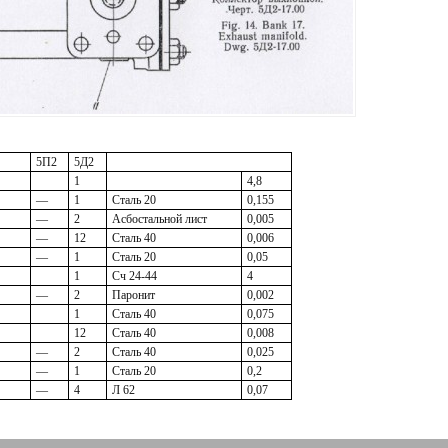
5П2
5Д2
1
4,8
—
1
Сталь 20
0,155
—
2
Асбостальной лист
0,005
—
12
Сталь 40
0,006
—
1
Сталь 20
0,05
1
Сч 24-44
4
—
2
Паронит
0,002
1
Сталь 40
0,075
12
Сталь 40
0,008
—
2
Сталь 40
0,025
—
1
Сталь 20
0,2
—
4
Л 62
0,07