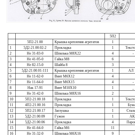
5П2
5П2-21.00
Крышка крепления агрегатов
1
1
5Д2-21.00.02-2
Прокладка
1
Текст
2
Не 31-83-0
Шпилька М8Х22
4
-
3
Не 41-95-0
Гайка М8
6
4
Не 82-15-0
Шайба 8
3
5
5Д2-21.00.01-111
Крышка крепления агрегатов
1
АЛ 
6
Не 11-62-0
Винт М6Х12
4
7
Не 11-64-0
Винт М6Х15
4
-
8
Нак 17-91
Винт М10Х10
1
_
9
Не 31-42-0
Шпилька М8Х16
2
10
5П2-21.00.18
Прокладка
1
Текст
11
4П2-21.00.16
Прокладка
1
Бума
12
5П2-21.00.17
Заглушка
1
Сталь
13
5Д2-21.00.09
Гужон
1
АК
14
5Д2-21.00.06
Прокладка
4
Паро
15
Не 41-64-0
Гайка Мб
11
16
Не 31-32-0
Шпилька М6Х16
9
_.