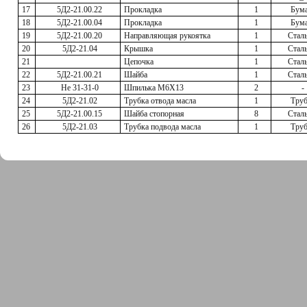
17
5Д2-21.00.22
Прокладка
1
Бума
18
5Д2-21.00.04
Прокладка
1
Бума
19
5Д2-21.00.20
Направляющая рукоятка
1
Сталь
20
5Д2-21.04
Крышка
1
Сталь
21
Цепочка
1
Сталь
22
5Д2-21.00.21
Шайба
1
Сталь
23
Не 31-31-0
Шпилька М6Х13
2
-
24
5Д2-21.02
Трубка отвода масла
1
Труб
25
5Д2-21.00.15
Шайба стопорная
8
Сталь
26
5Д2-21.03
Трубка подвода масла
1
Труб