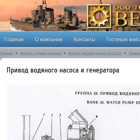
Главная
О компании
Контакты
Гостевая книг
Главная
»
Каталог судовых дизелей
»
Каталог деталей дизеля 4Ч 8,5/11
»
Привод
Привод водяного насоса и генератора