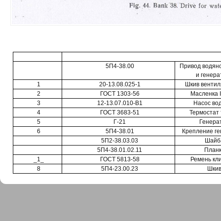
5П4-38.00
Привод водяно
и генера
1
20-13.08.025-1
Шкив вентил
2
ГОСТ 1303-56
Масленка I
3
12-13.07.010-В1
Насос во
4
ГОСТ 3683-51
Термостат 
5
Г-21
Генера
6
5П4-38.01
Крепление ге
5П2-38.03.03
Шайб
5П4-38.01.02.11
План
_1_
ГОСТ 5813-58
Ремень кл
8
5П4-23.00.23
Шки