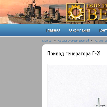
Главная
О компании
Конт
Главная
»
Каталог судовых дизелей
»
Каталог д
Привод генератора Г-21