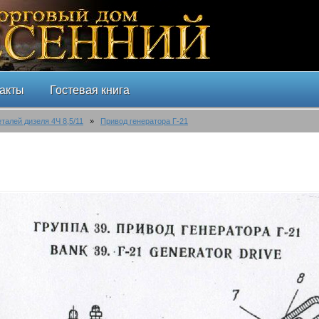
акты
Гостевая книга
еталей дизеля 4Ч 8,5/11
»
Привод генератора Г-21