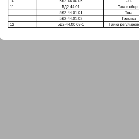
10
5Д2-44.00 05
Ось
11
5Д2-44 01
Тяга в сбор
5Д2-44.01.01
Тяга
5Д2-44.01.02
Головка
12
5Д2-44.00.09-1
Гайка регулиров