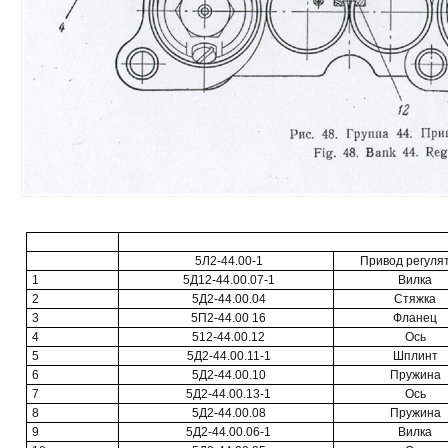
5Л2-44.00-1
Привод регуля
1
5Д12-44.00.07-1
Вилка
2
5Д2-44.00.04
Стяжка
3
5П2-44.00 16
Фланец
4
512-44.00.12
Ось
5
5Д2-44.00.11-1
Шплинт
6
5Д2-44.00.10
Пружина
7
5Д2-44.00.13-1
Ось
8
5Д2-44.00.08
Пружина
9
5Д2-44.00.06-1
Вилка