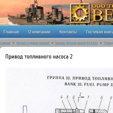
Главная
О компании
Контакты
Гостевая книг
Главная
»
Каталог судовых дизелей
»
Каталог деталей дизеля 4Ч 8,5/11
»
Привод
Привод топливного насоса 2