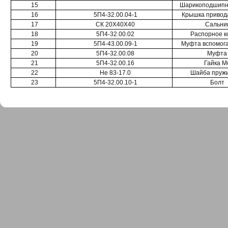
15
Шарикоподшипн
16
5П4-32.00.04-1
Крышка привод
17
СК 20X40X40
Сальни
18
5П4-32.00.02
Распорное к
19
5П4-43.00.09-1
Муфта вспомог
20
5П4-32.00.08
Муфта
21
5П4-32.00.16
Гайка М
22
Не 83-17.0
Шайба пруж
23
5П4-32.00.10-1
Болт