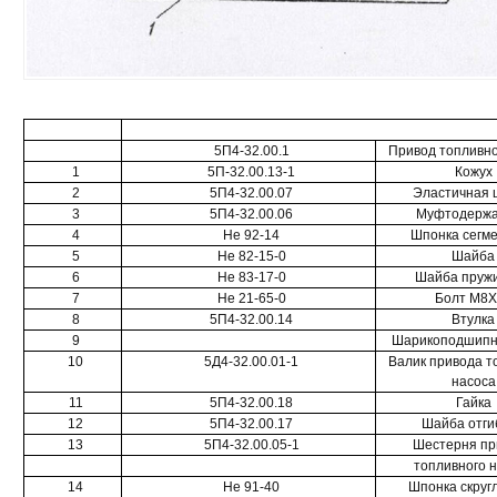
5П4-32.00.1
Привод топливно
1
5П-32.00.13-1
Кожух
2
5П4-32.00.07
Эластичная 
3
5П4-32.00.06
Муфтодержа
4
Не 92-14
Шпонка сегм
5
Не 82-15-0
Шайба
6
Не 83-17-0
Шайба пруж
7
Не 21-65-0
Болт М8Х
8
5П4-32.00.14
Втулка
9
Шарикоподшипн
10
5Д4-32.00.01-1
Валик привода т
насоса
11
5П4-32.00.18
Гайка
12
5П4-32.00.17
Шайба отги
13
5П4-32.00.05-1
Шестерня пр
топливного 
14
Не 91-40
Шпонка скруг