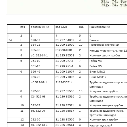
поз
обозначение
код ОКП
код
наименование
I
2
3
4
5
6
74
I
320-37
31 227 34032
4
Зажим
2
354-22
31 299 51009
10
Проволока стопорная
3
355-06
3129961001
2
Кольцо
уплотнительное 1
4
об. 322-64-1
31 225 35553
3
Хомутик шести трубок
5
351-10
31 299 2IOI3
7
Гайка М4
351-13
31 299 2IOI4
6
Гайка М5
6
356-46
31 299 71007
2
Винт M4xl2
356-22
31 299 71005
4
Винт М5Х12
об.522-07-1
3122635514
Трубка воздушного пуска п
цилиндра
8
322-68
31 227 35556
10
Хомутик пяти трубок
9
Сб. 522-08
31 226 35516
2
Трубка воздушного пуска в
цилиндра
10
522-67
31 228 35511
6
Хомутик четырех трубок
11
сб. 522-09
31 226 35517
1
Трубка воздушного пуска
третьего цилиндра
12
522-66
31 228 35509
0
Хомутик трех трубок
13
сб. 322-13-3
31 225 35544
4
Клапан
пусковой