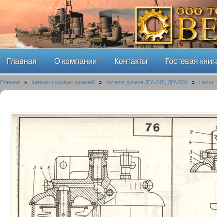
Главная
О компании
Контакты
Гостевая книг
Главная
»
Каталог судовых дизелей
»
Каталог дизеля ДГА-315, ДГА-500
»
Насос 