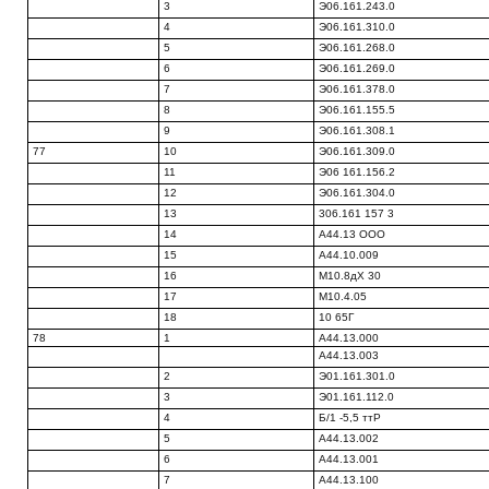
3
Э06.161.243.0
4
Э06.161.310.0
5
Э06.161.268.0
6
Э06.161.269.0
7
Э06.161.378.0
8
Э06.161.155.5
9
Э06.161.308.1
77
10
Э06.161.309.0
11
Э06 161.156.2
12
Э06.161.304.0
13
306.161 157 3
14
А44.13 ООО
15
А44.10.009
16
М10.8дХ 30
17
М10.4.05
18
10 65Г
78
1
А44.13.000
А44.13.003
2
Э01.161.301.0
3
Э01.161.112.0
4
Б/1 -5,5 ттР
5
А44.13.002
6
А44.13.001
7
А44.13.100