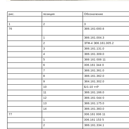
рис.
позиция
Обозначение
1
2
3
76
Э06.161-000.6
1
Э06.161.004.3
2
ЭТФ-4 Э06.161.005.2
3
Э06.161.131.0
4
Э06.161.309.0
5
Э06 161 006 11
6
306.161 344 0
7
Э06.161.361.0
8
Э06.161.362.0
9
Э04.161.302.0
10
Б/1-10 ттР
11
Э06.161.166.0
12
Э06.161 044 0
13
Э06.161.175.0
14
Э06.161.383.0
77
306.161 006 11
1
306.161 153 5
2
Э06.161.334.1