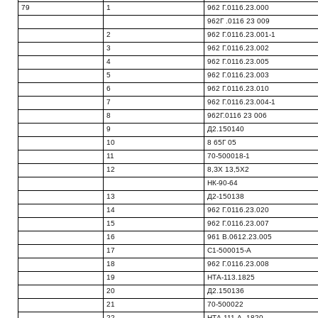
79
1
962 Г.0116.23.000
962Г .0116 23 009
2
962 Г.0116.23.001-1
3
962 Г.0116.23.002
4
962 Г.0116.23.005
5
962 Г.0116.23.003
6
962 Г.0116.23.010
7
962 Г.0116.23.004-1
8
962Г.0116 23 006
9
Д2.150140
10
8 65Г 05
11
70-500018-1
12
8,ЗХ 13,5X2
НК-90-64
13
Д2-150138
14
962 Г.0116.23.020
15
962 Г.0116.23.007
16
961 В.0612.23.005
17
С1-500015-А
18
962 Г.0116.23.008
19
НТА-113.1825
20
Д2.150136
21
70-500022
22
НТА.111 А. 1820