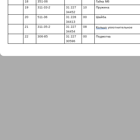
18
351-06
Гайка Мб
19
311-33-2
31 227
10
Пружина
34452
20
511-36
31 228
00
Шайба
34413
21
311-35-2
31 227
08
Кольцо
уплотнительное
34454
22
306-85
31 227
00
Подмотка
30596