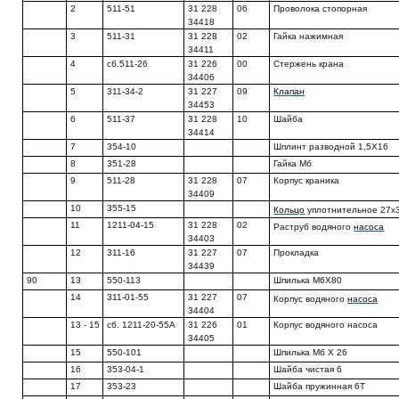
2
511-51
31 228
06
Проволока стопорная
34418
3
511-31
31 228
02
Гайка нажимная
34411
4
сб.511-26
31 226
00
Стержень крана
34406
5
311-34-2
31 227
09
Клапан
34453
6
511-37
31 228
10
Шайба
34414
7
354-10
Шплинт разводной 1,5X16
8
351-28
Гайка Мб
9
511-28
31 228
07
Корпус краника
34409
10
355-15
Кольцо
уплотнительное 27x
11
1211-04-15
31 228
02
Раструб водяного
насоса
34403
12
311-16
31 227
07
Прокладка
34439
90
13
550-113
Шпилька М6Х80
14
311-01-55
31 227
07
Корпус водяного
насоса
34404
13 - 15
сб. 1211-20-55А
31 226
01
Корпус водяного насоса
34405
15
550-101
Шпилька Мб X 26
16
353-04-1
Шайба чистая 6
17
353-23
Шайба пружинная 6Т