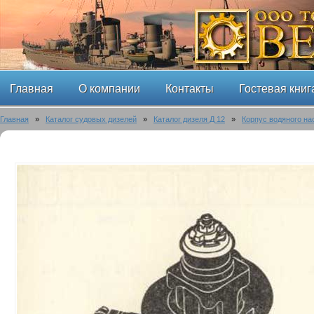
Главная
О компании
Контакты
Гостевая книг
Главная
»
Каталог судовых дизелей
»
Каталог дизеля Д 12
»
Корпус водяного на