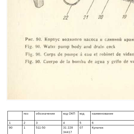
поз
обозначение
код ОКП
код
наименование
1
2
3
4
5
6
90
1
511-50
31 228
07
Кулачок
34417