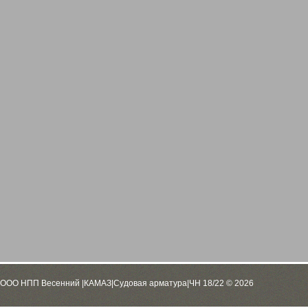
ООО НПП Весенний |КАМАЗ|Судовая арматура|ЧН 18/22 © 2026