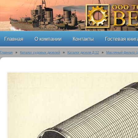
Главная
О компании
Контакты
Гостевая книг
Главная
»
Каталог судовых дизелей
»
Каталог дизеля Д 12
»
Масляный фильтр (д