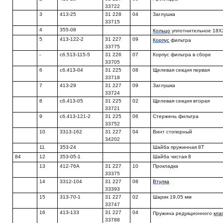
33722
3
413-25
31 228
04
Заглушка
33715
4
355-08
Кольцо
уплотнительное 18X
5
413-122-2
31 227
09
Корпус
фильтра
33775
-
сб.513-115-5
31 226
07
Корпус фильтра в сборе
33705
6
сб.413-04
31 225
08
Щелевая секция первая
33718
7
413-29
31 227
09
Заглушка
33724
8
сб.413-05
31 225
02
Щелевая секция вторая
33721
9
сб.413-121-2
31 225
06
Стержень фильтра
33752
10
3313-162
31 227
04
Винт стопорный
34202
11
353-24
Шайба пружинная 8Т
84
12
353-05-1
Шайба чистая 8
13
412-76А
31 227
10
Прокладка
33375
14
3312-104
31 227
08
Втулка
33393
15
313-70-1
31 227
02
Шарик 19,05 мм
33747
16
413-133
31 227
04
Пружина редукционного
кла
33788