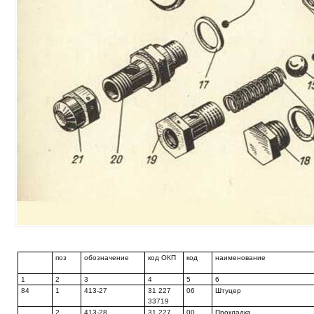
поз
обозначение
код ОКП
код
наименование
1
2
3
4
5
6
84
1
413-27
31 227
06
Штуцер
33719
2
413-28
31 227
00
Прокладка