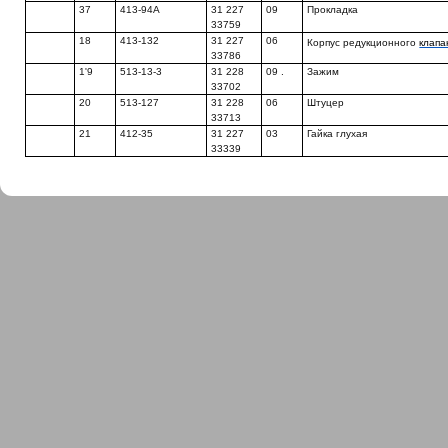
37
413-94А
31 227
09
Прокладка
33759
18
413-132
31 227
06
Корпус редукционного
клапа
33786
1'9
513-13-3
31 228
09 .
Зажим
33702
20
513-127
31 228
06
Штуцер
33713
21
412-35
31 227
03
Гайка глухая
33339