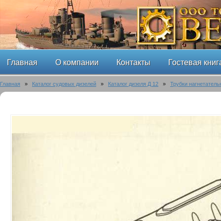
Главная
О компании
Контакты
Гостевая книг
Главная
»
Каталог судовых дизелей
»
Каталог дизеля Д 12
»
Трубки нагнетатель