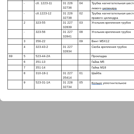
-
сб. 1223-11
31 226
04
Трубка нагнетательная шест
32736
левого
цилиндра
-
сб.1223-12
31 226
02
Трубка нагнетательная шест
32738
правого цилиндра
2
323-55
31 227
03
Угольник крепления трубок
32839
-
323-56
31 227
08
Угольник крепления трубок
32841
3
356-22
09
Винт М5Х12
4
323-43-2
31 227
Скоба крепления трубок
32834
69
5
523-44-2А
Прокладка
6
351-13
Гайка М5
7
351-14
Гайка М18
8
310-18-1
31 227
01
Шайба
35414
9
523-31-1А
31 228
05
Кольцо
уплотннтельное
32734