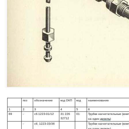
поз
обозначение
код ОКП
код
наименование
1
2
3
4
5
6
69
-
сб.1223-01/12
31 226
01
Трубки нагнетательные (ком
32712
на один
дизель
)
-
сб. 1223-33/36
Трубки нагнетательные (ком
на один
дизель
)