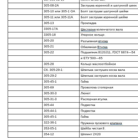
305-08-2А
Заглушка коренной и шатунной шеек
305-10 или 305-1 OA
Болт заглушки шатунной шейки
305-11 или 305-11А
Болт заглушки коренной шейки
305-13
Прокладка
3305-17А
Шестерня
коленчатого вала
3305-18
Упорное кольцо
305-20
Разъемная
втулка
305-21
Обжимная
Втулка
305-22
Подшипник 8120J11, ГОСТ 6874—54
и ЕТУ 500—65
305-28
Кольцо маслоотбойное
Сб. 305-29-1
Шпилька заглушек носка вала
305-29-2
Шпилька заглушек носка вала
305-45-1
Гайка
305-69
Проволока стопорная
305-30-3
Люнет
305-31-3
Распорная втулка
305-44
Подмотка
305-44-1
Подмотка
305-45-1
Гайка
322-36-1
Пружина пускового
клапана
353-05-1
Шайба чистая 8
354-12
Шплинт 2X20