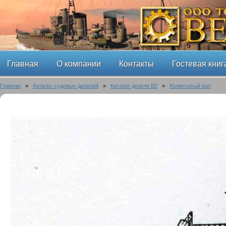
Главная
О компании
Контакты
Гостевая книг
Главная
»
Каталог судовых дизелей
»
Каталог дизеля B2
»
Коленчатый вал