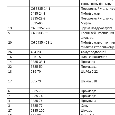
топливному фильтру
Сб 3335-14-1
Поворотный угольник 
6435-24-3
Гибкий рукав
3335-29-2
Поворотный угольник
3335-60
Муфта
13
Сб 6335-12-2
Трубка воздухоспуска
5
Сб. 6335-55
Кронштейн крепления 
фильтра
20
Сб 6435-458-1
Гибкий рукав от топлив
фильтра к топливному 
26
434-23
Хомут подвесной
16
335-15
Планка нажимная
14
3335-38-1
Прокладка
22
3335-59
Прокладка
18
535-70
Шайба 0 22
17
535-73
Шайба 018
6
3335-73
Прокладка
7
3335-74
Прокладка
4
3335-76
Проушина
3
6335-77
Хомут
27
6335-100
Штуцер