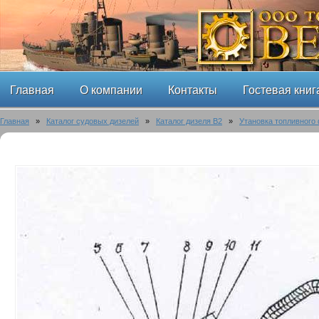
Главная
О компании
Контакты
Гостевая книг
Главная
»
Каталог судовых дизелей
»
Каталог дизеля B2
»
Утановка топливного