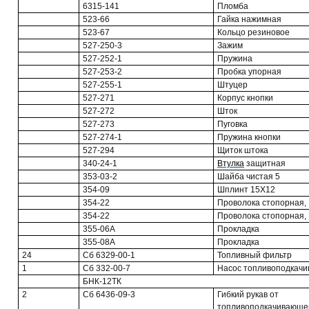
6315-141
Пломба
523-66
Гайка нажимная
523-67
Кольцо резиновое
527-250-3
Зажим
527-252-1
Пружина
527-253-2
Пробка упорная
527-255-1
Штуцер
527-271
Корпус кнопки
527-272
Шток
527-273
Пуговка
527-274-1
Пружина кнопки
527-294
Щиток штока
340-24-1
Втулка
защитная
353-03-2
Шайба чистая 5
354-09
Шплинт 15X12
354-22
Проволока стопорная,
354-22
Проволока стопорная,
355-06А
Прокладка
355-08А
Прокладка
24
Сб 6329-00-1
Топливный фильтр
1
Сб 332-00-7
Насос топливоподкач
БНК-12ТК
2
Сб 6436-09-3
Гибкий рукав от
топливоподкачивающег