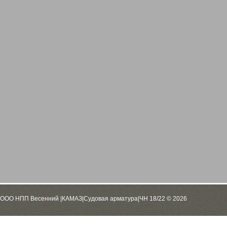
ООО НПП Весенний |КАМАЗ|Судовая арматура|ЧН 18/22 © 2026