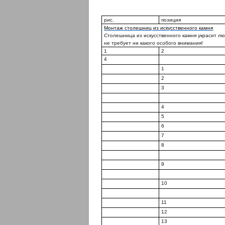
рис.
позиция
Монтаж столешниц из искусственного камня
Столешница из искусственного камня украсит лю
не требует ни какого особого внимания!
1
2
4
1
2
3
4
5
6
7
8
9
10
11
12
13