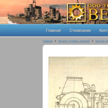
Главная
О компании
Конт
Главная
»
Каталог судовых дизелей
»
Каталог д