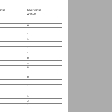
ство
Количество
дга500
6
1
1
1
1
8
1
8
8
1
1
2
1