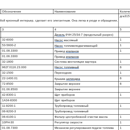
Обозначение
Наименование
Количе
дга315
бой кухонный интерьер, сделает его элегантным. Она легка в уходе и обращении,
3
4
5
Дизель
6ЧН 25/34-7 (продольный разрез)
32-6000
1
Насос
масляный
53-5600-2
1
Насос
топливоподкачивающий
01.08.3300
1
Привод
клапанов
01.06.3300
Привод
клапанов
32-1800
Система вентиляции картера
1
962Г.0116.23.000
Насос топливный
6
32-1500
Переходник
1
22-1400.01
6
Крышка
цилиндра
72-8500
Закрытие верхнее
6
01.06.8500
Закрытие верхнее
42-8300-1
Щит приборов
1
1А34-8300
Щит приборов
11-9200-1
Трубопровод топливный
1
06-9200-3
Трубопровод топливный
06-6100-1
Фильтр центробежной очистки масла
1
10РН-30
Регулятор скорости
1
01.08.7300
Механизм регулирования подачи топлива
1