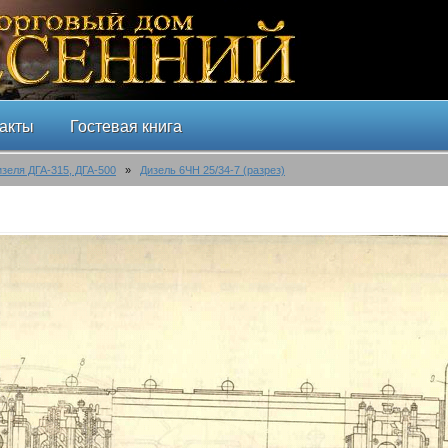
акты
Гостевая книга
изеля ДГА-315, ДГА-500
»
Дизель 6ЧН 25/34-7 (разрез)