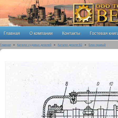
Главная
О компании
Контакты
Гостевая книг
Главная
»
Каталог судовых дизелей
»
Каталог дизеля B2
»
Блок правый