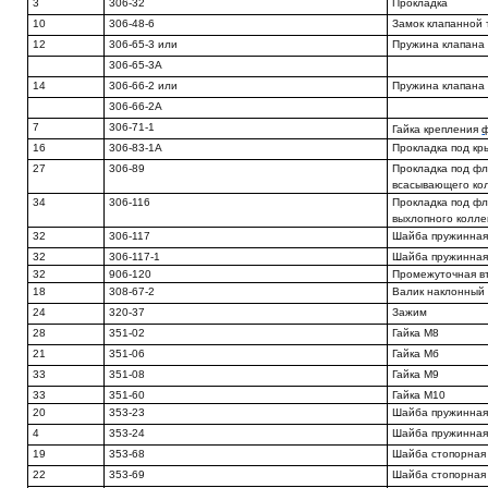
3
306-32
Прокладка
10
306-48-6
Замок клапанной 
12
306-65-3 или
Пружина клапана
306-65-3A
14
306-66-2 или
Пружина клапана
306-66-2А
7
306-71-1
Гайка крепления
16
306-83-1А
Прокладка под кр
27
306-89
Прокладка под ф
всасывающего ко
34
306-116
Прокладка под ф
выхлопного колле
32
306-117
Шайба пружинная
32
306-117-1
Шайба пружинная
32
906-120
Промежуточная в
18
308-67-2
Валик наклонный
24
320-37
Зажим
28
351-02
Гайка М8
21
351-06
Гайка Мб
33
351-08
Гайка М9
33
351-60
Гайка М10
20
353-23
Шайба пружинная
4
353-24
Шайба пружинная
19
353-68
Шайба стопорная
22
353-69
Шайба стопорная