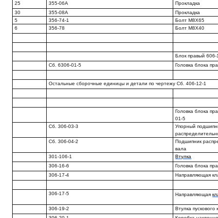
25
355-06А
Прокладка
30
355-08А
Прокладка
5
356-74-1
Болт М8Х65
6
356-78
Болт М8Х40
Блок правый 606-
Сб. 6306-01-5
Головка блока пр
Остальные сборочные единицы и детали по чертежу Сб. 406-12-1
Головка блока пра
01-5
Сб. 306-03-3
Упорный подшипн
распределительн
Сб. 306-04-2
Подшипник распр
вала
301-106-1
Втулка
306-16-6
Головка блока пр
306-17-4
Направляющая кл
306-17-5
Направляющая
кл
306-19-2
Втулка пускового
306-20-1
Коробка наклонно