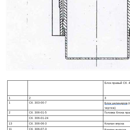
Блок правый Сб. 
1
2
3
1
Сб. 303-00-7
Блок цилиндров
(
чертеж)
2
Сб. 306-01-5
Головка блока пр
Сб. 306-01-24
13
Сб. 306-06-3
Клапан впуска
11
Сб. 306-07-3
Клапан
выпуска