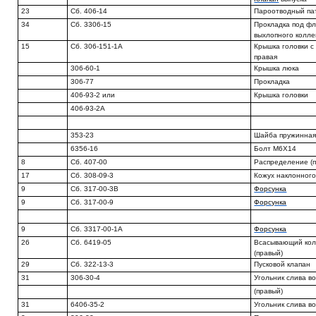
23
Сб. 406-14
Пароотводный па
34
Сб. 3306-15
Прокладка под ф
выхлопного колле
15
Сб. 306-151-1А
Крышка головки с
правая
306-60-1
Крышка люка
306-77
Прокладка
406-93-2 или
Крышка головки
406-93-2А
353-23
Шайба пружинная
6356-16
Болт М6Х14
8
Сб. 407-00
Распределение (п
17
Сб. 308-09-3
Кожух наклонного
9
Сб. 317-00-3B
Форсунка
9
Сб. 317-00-9
Форсунка
9
Сб. 3317-00-1А
Форсунка
26
Сб. 6419-05
Всасывающий кол
(правый)
29
Сб. 322-13-3
Пусковой клапан
31
306-30-4
Угольник слива в
(правый)
31
6406-35-2
Угольник слива в