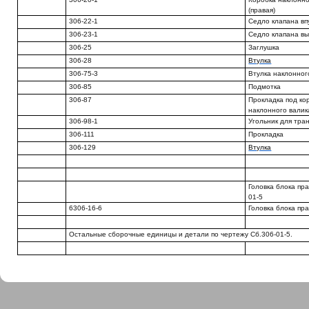
(правая)
306-22-1
Седло клапана вп
306-23-1
Седло клапана вы
306-25
Заглушка
306-28
Втулка
306-75-3
Втулка наклонног
306-85
Подмотка
306-87
Прокладка под ко
наклонного валик
306-98-1
Угольник для тра
306-111
Прокладка
306-129
Втулка
Головка блока пра
01-5
6306-16-6
Головка блока пр
Остальные сборочные единицы и детали по чертежу Сб.306-01-5.